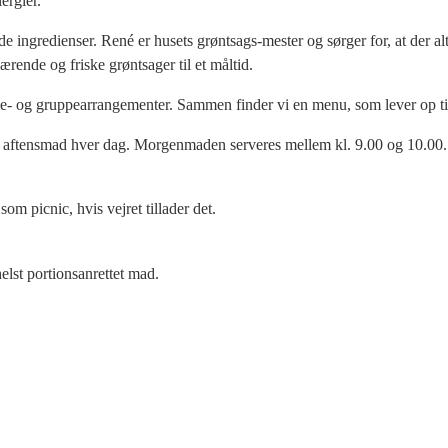
ergier.
de ingredienser. René er husets grøntsags-mester og sørger for, at der a
rende og friske grøntsager til et måltid.
lie- og gruppearrangementer. Sammen finder vi en menu, som lever op til
g aftensmad hver dag. Morgenmaden serveres mellem kl. 9.00 og 10.00.
m picnic, hvis vejret tillader det.