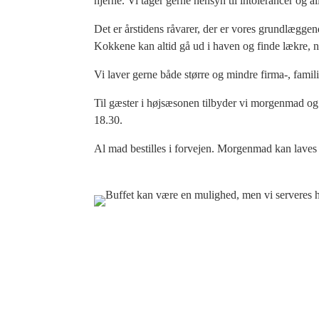
hjerne. Vi tager gerne hensyn til intolerancer og all
Det er årstidens råvarer, der er vores grundlæggen
Kokkene kan altid gå ud i haven og finde lækre, næ
Vi laver gerne både større og mindre firma-, fami
Til gæster i højsæsonen tilbyder vi morgenmad o
18.30.
Al mad bestilles i forvejen. Morgenmad kan laves so