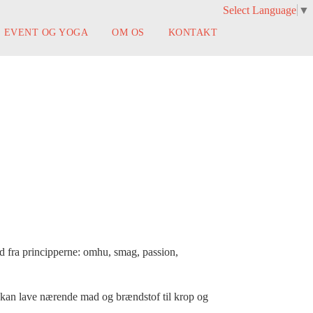
Select Language
▼
EVENT OG YOGA
OM OS
KONTAKT
ud fra principperne: omhu, smag, passion,
vi kan lave nærende mad og brændstof til krop og