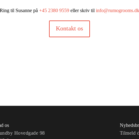
Ring til Susanne på
+45 2380 9559
eller skriv til
info@rumogrooms.d
Kontakt os
nd os
Nyhedsbr
undby Hovedgade 98
Tilmeld 