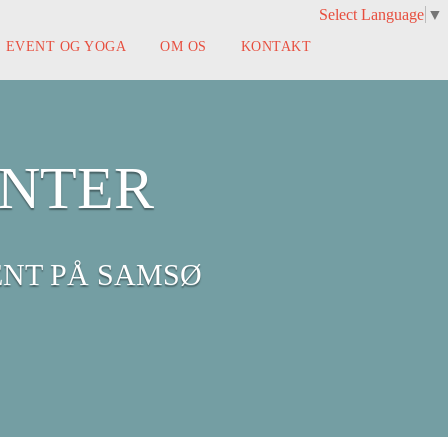
Select Language
▼
EVENT OG YOGA
OM OS
KONTAKT
NTER
ENT PÅ SAMSØ